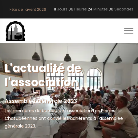
111
Jours
06
Heures
24
Minutes
29
Secondes
Fête de l'avent 2026
L'actualité de
l'association
Assemblée Générale 2023
Les membres du bureau de l'association Les Pierres
Chazubéennes ont convié les adhérents à l'assemblée
générale 2023.