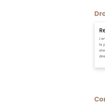
Dro
R
L’e
la 
sit
dir
Co