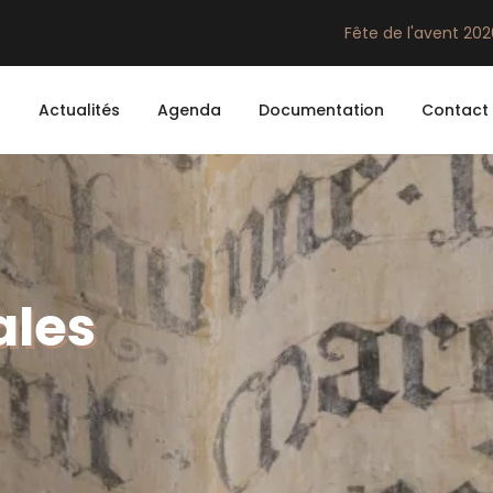
Fête de l'avent 20
n
Actualités
Agenda
Documentation
Contact
ales