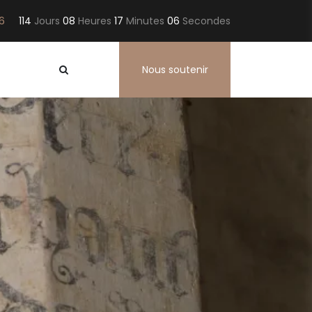
26
114
Jours
08
Heures
17
Minutes
05
Secondes
Nous soutenir