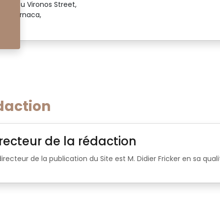
1 Lordou Vironos Street,
023 Larnaca,
hypre.
daction
recteur de la rédaction
directeur de la publication du Site est M. Didier Fricker en sa qua