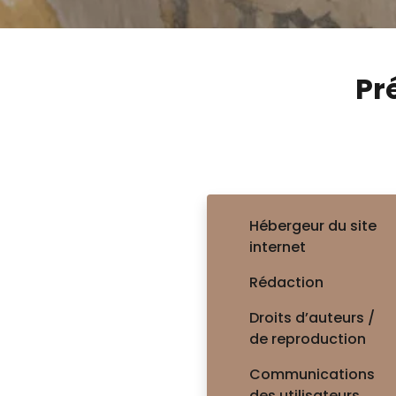
Pr
Héb
Hébergeur du site
internet
C
Rédaction
L’h
Droits d’auteurs /
de reproduction
Vou
Communications
- H
des utilisateurs