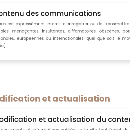
ontenu des communications
vous est expressément interdit d'enregistrer ou de transmettr
égales, menaçantes, insultantes, diffamatoires, obscènes, p
ionales, européennes ou internationales, quel que soit le moye
éo).
ification et actualisation
dification et actualisation du cont
 documents et informations publiés sur le site font l’objet d