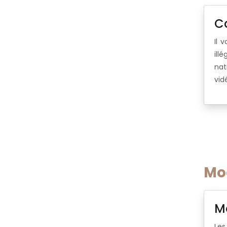
C
Il 
ill
nat
vid
Mod
Mo
Les