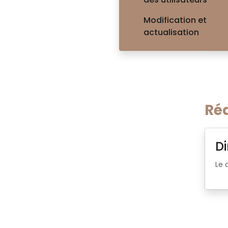
- 6
- 6
Modification et
- C
actualisation
Ré
Di
Le 