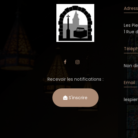
Adress
Les Pi
1 Rue 
Téléph
Non di
Recevoir les notifications :
Email :
S'inscrire
lespi