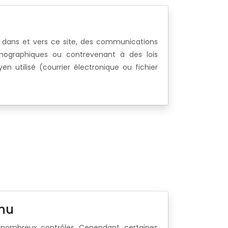
e dans et vers ce site, des communications
ornographiques ou contrevenant à des lois
n utilisé (courrier électronique ou fichier
enu
e nombreux contrôles. Cependant, certaines