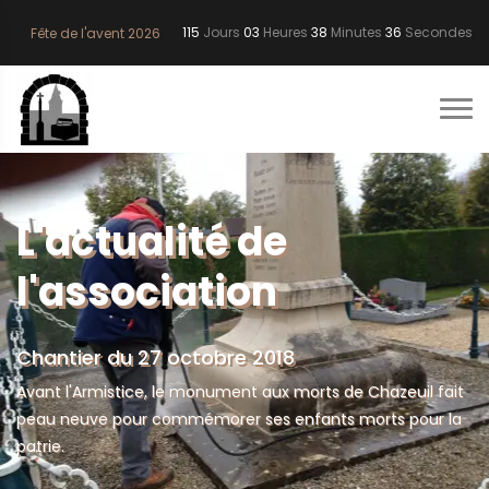
115
Jours
03
Heures
38
Minutes
35
Secondes
Fête de l'avent 2026
L'actualité de
l'association
Chantier du 27 octobre 2018
Avant l'Armistice, le monument aux morts de Chazeuil fait
peau neuve pour commémorer ses enfants morts pour la
patrie.