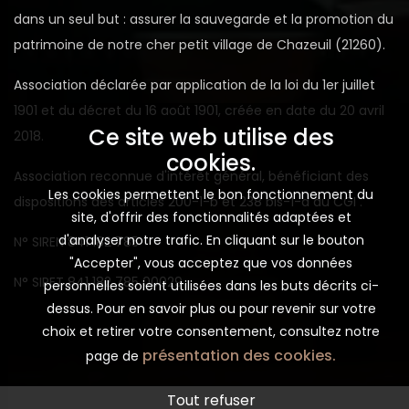
dans un seul but : assurer la sauvegarde et la promotion du
patrimoine de notre cher petit village de Chazeuil (21260).
Association déclarée par application de la loi du 1er juillet
1901 et du décret du 16 août 1901, créée en date du 20 avril
Ce site web utilise des
2018.
cookies.
Association reconnue d'intérêt général, bénéficiant des
Les cookies permettent le bon fonctionnement du
dispositions des articles 200-1-b et 238 bis-1-a du CGI .
site, d'offrir des fonctionnalités adaptées et
d'analyser notre trafic. En cliquant sur le bouton
N° SIREN 841 182 785
"Accepter", vous acceptez que vos données
N° SIRET 841 182 785 00029
personnelles soient utilisées dans les buts décrits ci-
dessus. Pour en savoir plus ou pour revenir sur votre
choix et retirer votre consentement, consultez notre
présentation des cookies.
page de
Tout refuser