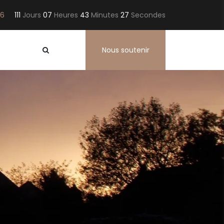
26
111
Jours
07
Heures
43
Minutes
26
Secondes
Nous soutenir