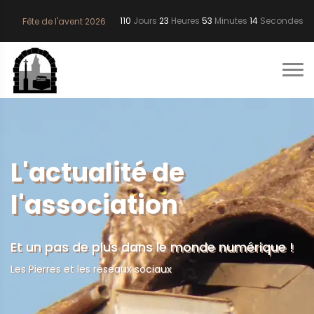
110
Jours
23
Heures
53
Minutes
13
Secondes
Fête de l'avent 2026
L'actualité de
l'association
Et un pas de plus dans le monde numérique !
Les Pierres et les réseaux sociaux