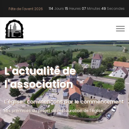
114
Jours
15
Heures
07
Minutes
48
Secondes
Fête de l'avent 2026
L'actualité de
l'association
L'église : commençons par le commencement
Les prémices du projet de restauration de l'église