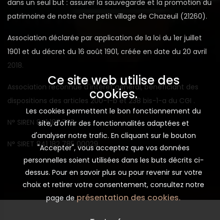
dans un seul but : assurer la sauvegarde et la promotion du
patrimoine de notre cher petit village de Chazeuil (21260).
Association déclarée par application de la loi du 1er juillet
1901 et du décret du 16 août 1901, créée en date du 20 avril
2018.
Ce site web utilise des
Association reconnue d'intérêt général, bénéficiant des
cookies.
dispositions des articles 200-1-b et 238 bis-1-a du CGI .
Les cookies permettent le bon fonctionnement du
N° SIREN 841 182 785
site, d'offrir des fonctionnalités adaptées et
d'analyser notre trafic. En cliquant sur le bouton
N° SIRET 841 182 785 00029
"Accepter", vous acceptez que vos données
personnelles soient utilisées dans les buts décrits ci-
dessus. Pour en savoir plus ou pour revenir sur votre
choix et retirer votre consentement, consultez notre
présentation des cookies.
page de