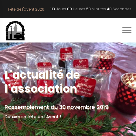
113
Jours
00
Heures
53
Minutes
47
Secondes
Fête de l'avent 2026
L'actualité de
l'association
Rassemblement du 30 novembre 2019
Deuxième fête de l'Avent !