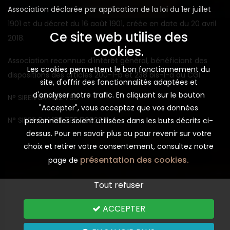
Association déclarée par application de la loi du 1er juillet
1901 et du décret du 16 août 1901, créée en date du 20 avril
Ce site web utilise des
2018.
cookies.
Association reconnue d'intérêt général, bénéficiant des
Les cookies permettent le bon fonctionnement du
dispositions des articles 200-1-b et 238 bis-1-a du CGI .
site, d'offrir des fonctionnalités adaptées et
d'analyser notre trafic. En cliquant sur le bouton
N° SIREN 841 182 785
"Accepter", vous acceptez que vos données
N° SIRET 841 182 785 00029
personnelles soient utilisées dans les buts décrits ci-
dessus. Pour en savoir plus ou pour revenir sur votre
choix et retirer votre consentement, consultez notre
présentation des cookies.
page de
Tout refuser
ACCEPTER