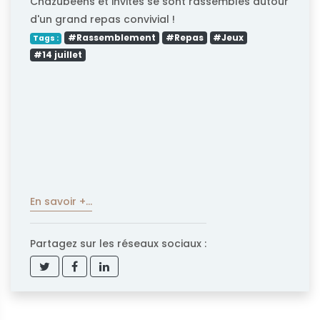
Chazubéens et invités se sont rassemblés autour
d'un grand repas convivial !
#Rassemblement
#Repas
#Jeux
Tags :
#14 juillet
En savoir +...
Partagez sur les réseaux sociaux :