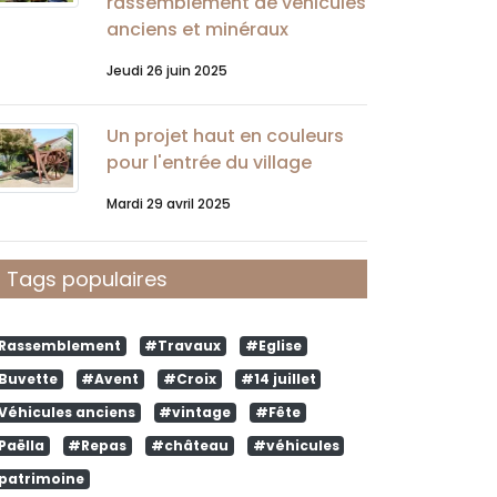
rassemblement de véhicules
anciens et minéraux
Jeudi 26 juin 2025
Un projet haut en couleurs
pour l'entrée du village
Mardi 29 avril 2025
Tags populaires
Rassemblement
#Travaux
#Eglise
Buvette
#Avent
#Croix
#14 juillet
Véhicules anciens
#vintage
#Fête
Paëlla
#Repas
#château
#véhicules
patrimoine