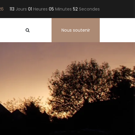
026
113
Jours
01
Heures
05
Minutes
51
Secondes
Nous soutenir