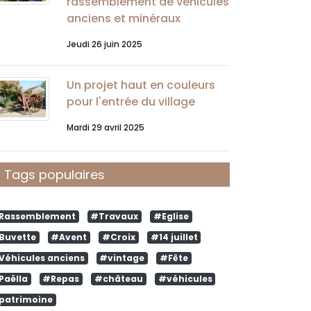
rassemblement de véhicules
anciens et minéraux
Jeudi 26 juin 2025
Un projet haut en couleurs
pour l'entrée du village
Mardi 29 avril 2025
Tags populaires
Rassemblement
#Travaux
#Eglise
Buvette
#Avent
#Croix
#14 juillet
Véhicules anciens
#vintage
#Fête
Paëlla
#Repas
#château
#véhicules
patrimoine