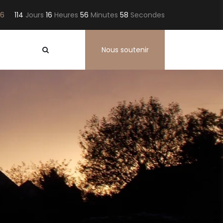
26
114
Jours
16
Heures
56
Minutes
57
Secondes
Nous soutenir