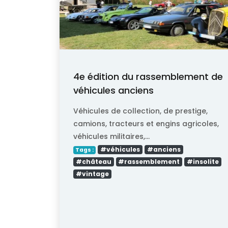
4e édition du rassemblement de
véhicules anciens
Véhicules de collection, de prestige,
camions, tracteurs et engins agricoles,
véhicules militaires,...
#véhicules
#anciens
Tags :
#château
#rassemblement
#insolite
#vintage