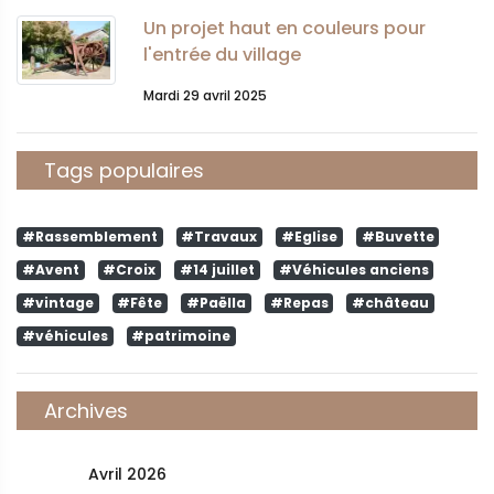
Un projet haut en couleurs pour
l'entrée du village
Mardi 29 avril 2025
Tags populaires
#Rassemblement
#Travaux
#Eglise
#Buvette
#Avent
#Croix
#14 juillet
#Véhicules anciens
#vintage
#Fête
#Paëlla
#Repas
#château
#véhicules
#patrimoine
Archives
Avril 2026