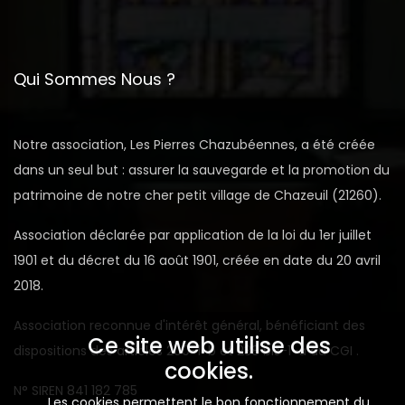
Qui Sommes Nous ?
Notre association, Les Pierres Chazubéennes, a été créée
dans un seul but : assurer la sauvegarde et la promotion du
patrimoine de notre cher petit village de Chazeuil (21260).
Association déclarée par application de la loi du 1er juillet
1901 et du décret du 16 août 1901, créée en date du 20 avril
2018.
Association reconnue d'intérêt général, bénéficiant des
Ce site web utilise des
dispositions des articles 200-1-b et 238 bis-1-a du CGI .
cookies.
N° SIREN 841 182 785
Les cookies permettent le bon fonctionnement du