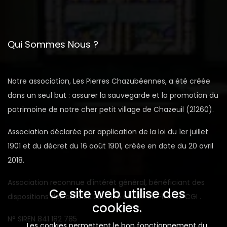
Qui Sommes Nous ?
Notre association, Les Pierres Chazubéennes, a été créée
dans un seul but : assurer la sauvegarde et la promotion du
patrimoine de notre cher petit village de Chazeuil (21260).
Association déclarée par application de la loi du 1er juillet
1901 et du décret du 16 août 1901, créée en date du 20 avril
2018.
Association reconnue d'intérêt général, bénéficiant des
Ce site web utilise des
dispositions des articles 200-1-b et 238 bis-1-a du CGI .
cookies.
N° SIREN 841 182 785
Les cookies permettent le bon fonctionnement du