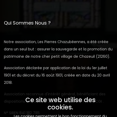
Qui Sommes Nous ?
Notre association, Les Pierres Chazubéennes, a été créée
dans un seul but : assurer la sauvegarde et la promotion du
patrimoine de notre cher petit village de Chazeuil (21260).
Association déclarée par application de la loi du 1er juillet
1901 et du décret du 16 août 1901, créée en date du 20 avril
2018.
Association reconnue d'intérêt général, bénéficiant des
Ce site web utilise des
dispositions des articles 200-1-b et 238 bis-1-a du CGI .
cookies.
N° SIREN 841 182 785
Les cookies permettent le bon fonctionnement du