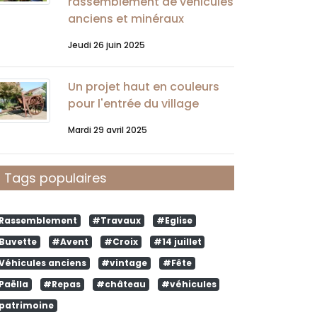
rassemblement de véhicules
anciens et minéraux
Jeudi 26 juin 2025
Un projet haut en couleurs
pour l'entrée du village
Mardi 29 avril 2025
Tags populaires
Rassemblement
#Travaux
#Eglise
Buvette
#Avent
#Croix
#14 juillet
Véhicules anciens
#vintage
#Fête
Paëlla
#Repas
#château
#véhicules
patrimoine