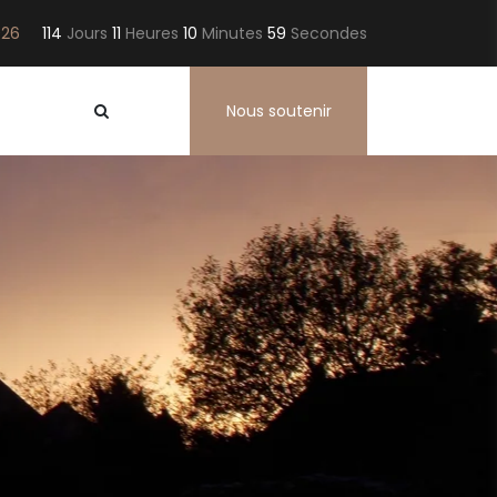
026
114
Jours
11
Heures
10
Minutes
58
Secondes
Nous soutenir