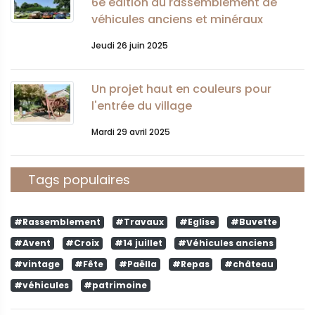
6e édition du rassemblement de
véhicules anciens et minéraux
Jeudi 26 juin 2025
Un projet haut en couleurs pour
l'entrée du village
Mardi 29 avril 2025
Tags populaires
#Rassemblement
#Travaux
#Eglise
#Buvette
#Avent
#Croix
#14 juillet
#Véhicules anciens
#vintage
#Fête
#Paëlla
#Repas
#château
#véhicules
#patrimoine